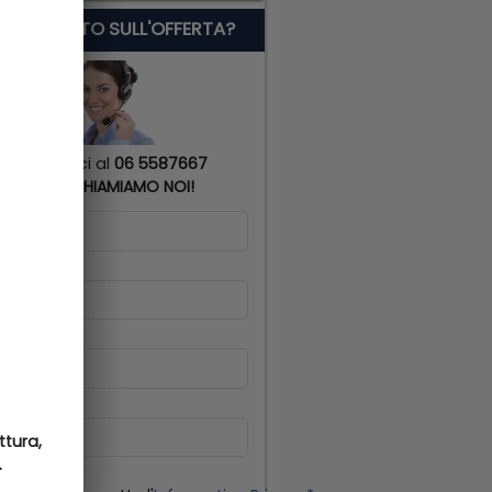
 SERVE AIUTO SULL'OFFERTA?
Chiamaci al
06 5587667
o
TI RICHIAMIAMO NOI!
me
*
gnome
*
lulare
*
il
ttura,
ttura,
.
.