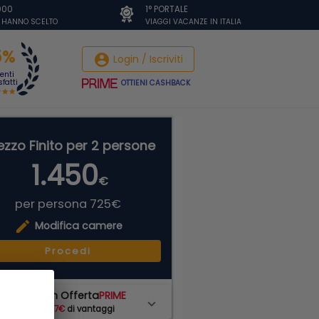
.000
1° PORTALE
I HANNO SCELTO
VIAGGI VACANZE IN ITALIA
5%
account_circle
Login / Iscriviti
ienti
fatti
OTTIENI CASHBACK
ezzo Finito per 2 persone
1.450
€
per persona 725€
edit
Modifica camere
Procedi
ai scelto un Offerta
PRIME
hai subito
87€
di vantaggi