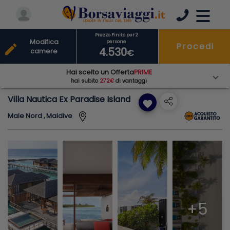
Prezzo Finito per 2
Modifica
persone
Procedi
edit
4.530
camere
€
Hai scelto un Offerta
PRIME
hai subito
272€
di vantaggi
Villa Nautica Ex Paradise Island
favorite
Male Nord , Maldive
+5