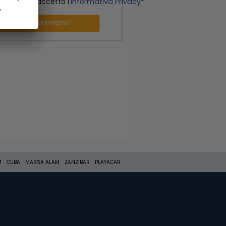
o letto ed accetto l'
Informativa Privacy*
.
.
Richiamami!!
M
CUBA
MARSA ALAM
ZANZIBAR
PLAYACAR