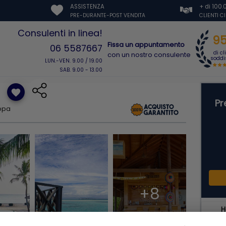
ASSISTENZA
+ di 100
PRE-DURANTE-POST VENDITA
CLIENTI C
Consulenti in linea!
9
Fissa un appuntamento
06 5587667
di cl
con un nostro consulente
soddis
LUN.-VEN. 9.00 / 19.00
SAB. 9.00 - 13.00
favorite
Pr
ppa
+8
H