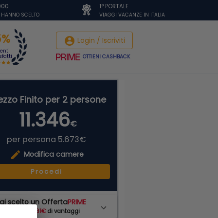
.000
1° PORTALE
I HANNO SCELTO
VIAGGI VACANZE IN ITALIA
5%
account_circle
Login / Iscriviti
ienti
fatti
OTTIENI CASHBACK
ezzo Finito per 2 persone
11.346
€
per persona 5.673€
edit
Modifica camere
Procedi
ai scelto un Offerta
PRIME
hai subito
681€
di vantaggi