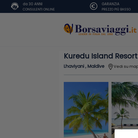
da 30 ANNI
GARANZIA
CONSULENTI ONLINE
PREZZO PIÙ BASSO
Kuredu Island Resort
Lhaviyani , Maldive
Vedi su ma