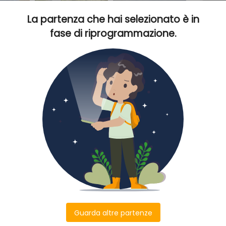
TI
La partenza che hai selezionato è in
La partenza che hai selezionato è in
fase di riprogrammazione.
fase di riprogrammazione.
beach_access
Destinazione
amente ovunque: nellaria che sa di cacao, iodio e
ano per prendere il cibo dalle mani, allombra di una
e del turchese del mare. Qui è tutto solo natura,
piccole isolette e grandi sorrisi. Una terra dai mille
No
ste e spiagge, un immenso giardino verde brillante.
i Nosy Be, sulla suggestiva spiaggia di Ambondrona si
 SPA, immerso nellambiente naturale che lo
Co
gia, percorso da piscine con giochi dacqua e
 gusto e di livello, dove scegliere tra camere, bungalow
Codice Partenza P1936407544
omfort e comodità. Il posto perfetto dove godere di
incontaminata e di ineguagliabili tramonti.
Cel
La quota include:
5 km dallaeroporto di Nosy Be, 10 km da Hell Ville,
Ema
Volo, trasferimenti, soggiorno presso
ocalità di Ambotoloaka.
Veraclub Palm Beach con trattamento di
Guarda altre partenze
Guarda altre partenze
26
all inclusive .
26