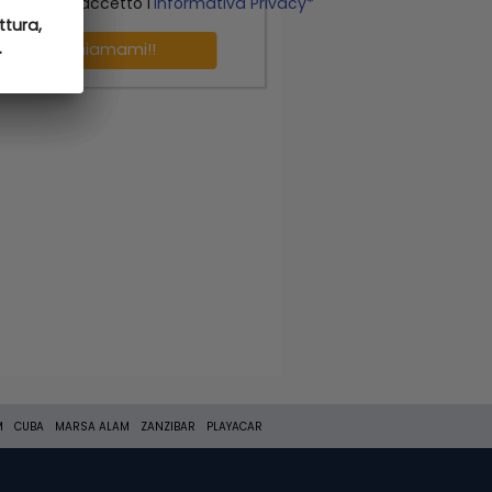
o letto ed accetto l'
Informativa Privacy*
ttura,
ttura,
.
.
Richiamami!!
M
CUBA
MARSA ALAM
ZANZIBAR
PLAYACAR