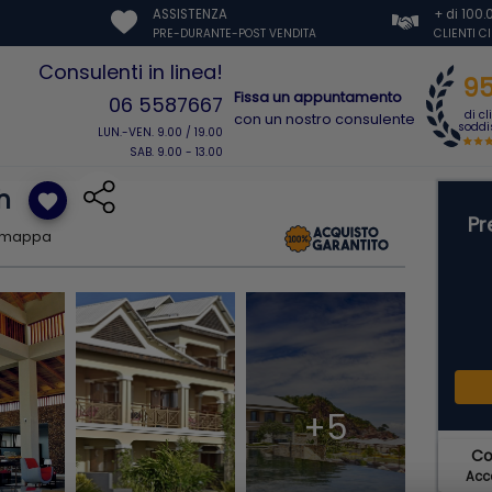
ASSISTENZA
+ di 100
PRE-DURANTE-POST VENDITA
CLIENTI C
Consulenti in linea!
9
Fissa un appuntamento
06 5587667
di cl
con un nostro consulente
soddis
LUN.-VEN. 9.00 / 19.00
SAB. 9.00 - 13.00
h
favorite
Pr
u mappa
+5
C
Acce