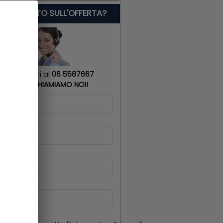
 SERVE AIUTO SULL'OFFERTA?
Chiamaci al
06 5587667
o
TI RICHIAMIAMO NOI!
me
*
gnome
*
lulare
*
il