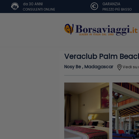
da 30 ANNI
GARANZIA
CONSULENTI ONLINE
PREZZO PIÙ BASSO
Veraclub Palm Beac
Nosy Be , Madagascar
Vedi s