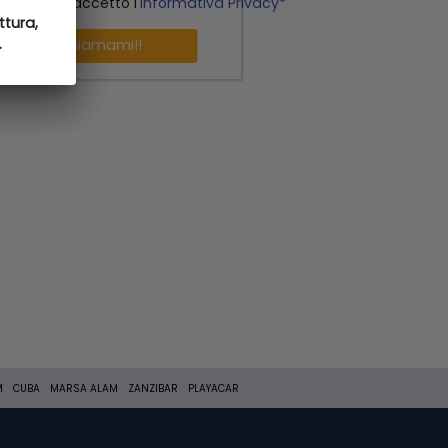
o letto ed accetto l'
Informativa Privacy*
ttura,
ttura,
.
.
Richiamami!!
M
CUBA
MARSA ALAM
ZANZIBAR
PLAYACAR