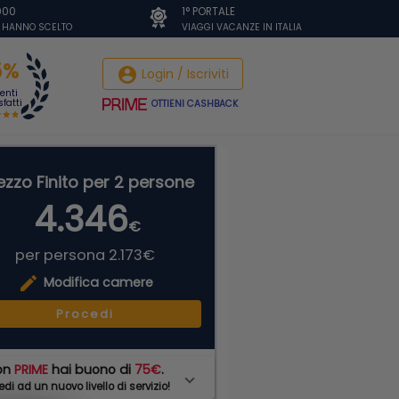
.000
1° PORTALE
I HANNO SCELTO
VIAGGI VACANZE IN ITALIA
5%
account_circle
Login / Iscriviti
ienti
fatti
OTTIENI CASHBACK
ezzo Finito per 2 persone
4.346
€
per persona 2.173€
edit
Modifica camere
Procedi
on
PRIME
hai buono di
75€
.
di ad un nuovo livello di servizio!