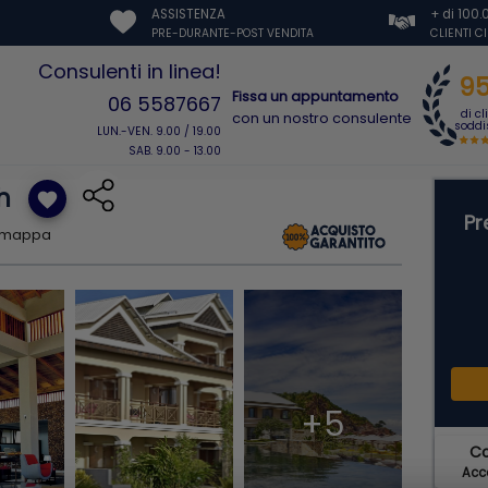
ASSISTENZA
+ di 100
PRE-DURANTE-POST VENDITA
CLIENTI C
Consulenti in linea!
9
Fissa un appuntamento
06 5587667
di cl
con un nostro consulente
soddis
LUN.-VEN. 9.00 / 19.00
SAB. 9.00 - 13.00
h
favorite
Pr
u mappa
+5
C
Acce