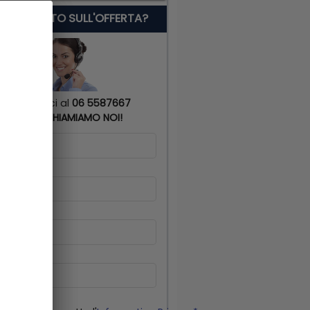
 SERVE AIUTO SULL'OFFERTA?
Chiamaci al
06 5587667
o
TI RICHIAMIAMO NOI!
me
*
gnome
*
lulare
*
il