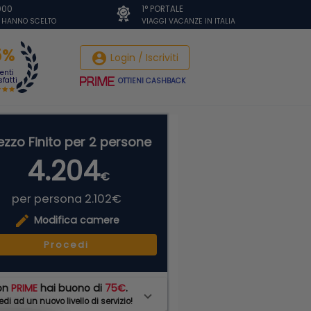
.000
1° PORTALE
I HANNO SCELTO
VIAGGI VACANZE IN ITALIA
5%
account_circle
Login / Iscriviti
ienti
fatti
OTTIENI CASHBACK
ezzo Finito per 2 persone
4.204
€
per persona 2.102€
edit
Modifica camere
Procedi
on
PRIME
hai buono di
75€
.
di ad un nuovo livello di servizio!