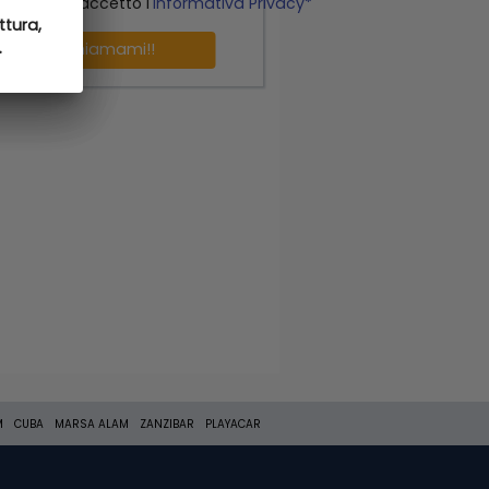
o letto ed accetto l'
Informativa Privacy*
ttura,
ttura,
.
.
Richiamami!!
M
CUBA
MARSA ALAM
ZANZIBAR
PLAYACAR