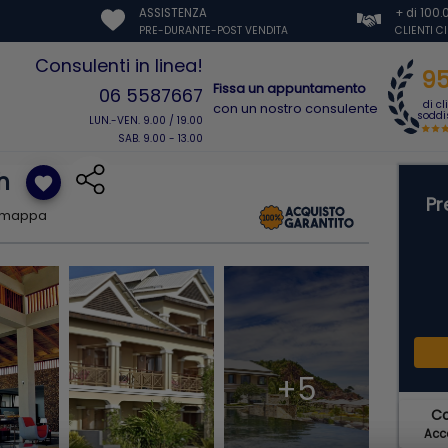
ASSISTENZA
+ di 100
PRE-DURANTE-POST VENDITA
CLIENTI C
Consulenti in linea!
9
Fissa un appuntamento
06 5587667
di cl
con un nostro consulente
soddis
LUN.-VEN. 9.00 / 19.00
SAB. 9.00 - 13.00
h
favorite
Pr
u mappa
+5
C
Acce