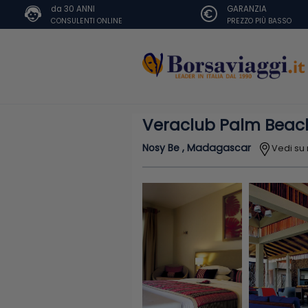
da 30 ANNI
GARANZIA
CONSULENTI ONLINE
PREZZO PIÙ BASSO
Veraclub Palm Beac
Nosy Be , Madagascar
Vedi s