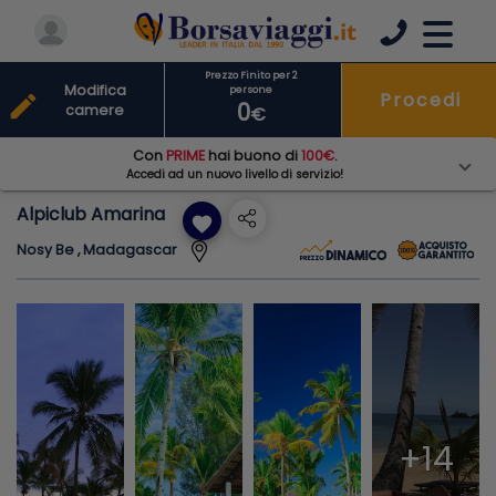
Prezzo Finito per 2
Modifica
persone
Procedi
edit
0
camere
€
Con
PRIME
hai buono di
100€
.
Accedi ad un nuovo livello di servizio!
Alpiclub Amarina
favorite
Nosy Be , Madagascar
+14