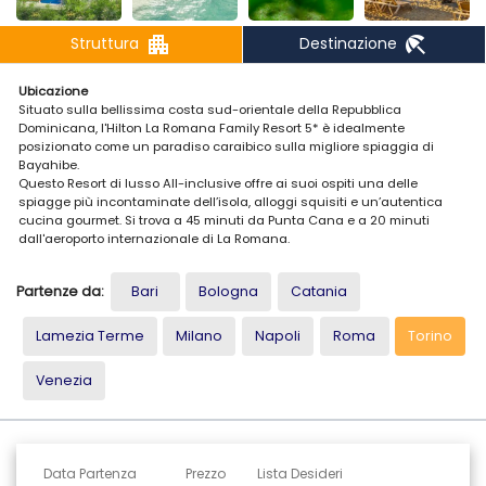
apartment
beach_access
Struttura
Destinazione
Ubicazione
Situato sulla bellissima costa sud-orientale della Repubblica
Dominicana, l'Hilton La Romana Family Resort 5* è idealmente
posizionato come un paradiso caraibico sulla migliore spiaggia di
Bayahibe.
Questo Resort di lusso All-inclusive offre ai suoi ospiti una delle
spiagge più incontaminate dell’isola, alloggi squisiti e un’autentica
cucina gourmet. Si trova a 45 minuti da Punta Cana e a 20 minuti
dall'aeroporto internazionale di La Romana.
Alloggio
Partenze da:
Bari
Bologna
Catania
Le 412 camere di questo Resort si trovano all’interno di eleganti edifici
dall'arredamento moderno.
Durante il tuo soggiorno potrai alloggiare in una:
Lamezia Terme
Milano
Napoli
Roma
Torino
- Camera Deluxe Vista Giardino King: spaziosa (38 m2), dotata di
Venezia
balcone con vista sui giardini, salottino, 1 letto King-Size, aria
condizionata, mini-bar, internet Wi-Fi, cassaforte, TV a schermo piatto,
telefono, bollitore per tè/caffè, asse e ferro da stiro, nonché un bagno
con doccia e asciugacapelli.
Data Partenza
Prezzo
Lista Desideri
La capienza massima è di 2 adulti e 2 bambini.