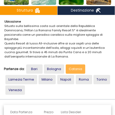
apartment
beach_access
Struttura
Destinazione
Ubicazione
Situato sulla bellissima costa sud-orientale della Repubblica
Dominicana, l'Hilton La Romana Family Resort 5* è idealmente
posizionato come un paradiso caraibico sulla migliore spiaggia di
Bayahibe.
Questo Resort di lusso All-inclusive offre ai suoi ospiti una delle
spiagge più incontaminate dell’isola, alloggi squisiti e un’autentica
cucina gourmet. Si trova a 45 minuti da Punta Cana e a 20 minuti
dall'aeroporto internazionale di La Romana.
Alloggio
Partenze da:
Bari
Bologna
Catania
Le 412 camere di questo Resort si trovano all’interno di eleganti edifici
dall'arredamento moderno.
Durante il tuo soggiorno potrai alloggiare in una:
Lamezia Terme
Milano
Napoli
Roma
Torino
- Camera Deluxe Vista Giardino King: spaziosa (38 m2), dotata di
Venezia
balcone con vista sui giardini, salottino, 1 letto King-Size, aria
condizionata, mini-bar, internet Wi-Fi, cassaforte, TV a schermo piatto,
telefono, bollitore per tè/caffè, asse e ferro da stiro, nonché un bagno
con doccia e asciugacapelli.
Data Partenza
Prezzo
Lista Desideri
La capienza massima è di 2 adulti e 2 bambini.