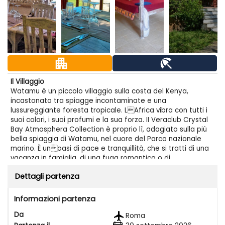
apartment
beach_access
Il Villaggio
Watamu è un piccolo villaggio sulla costa del Kenya,
incastonato tra spiagge incontaminate e una
lussureggiante foresta tropicale. LAfrica vibra con tutti i
suoi colori, i suoi profumi e la sua forza. II Veraclub Crystal
Bay Atmosphera Collection è proprio lì, adagiato sulla più
bella spiaggia di Watamu, nel cuore del Parco nazionale
marino. È unoasi di pace e tranquillità, che si tratti di una
vacanza in famiglia, di una fuga romantica o di
unavventura in fotosafari. Immerso in un contesto
Dettagli partenza
naturale di straordinaria bellezza, è composto da due aree
perfettamente integrate: le ville Beach Area affacciate
sulla spiaggia, e i cottage Garden Area, immersi nel
Informazioni partenza
giardino tropicale. Alleleganza, al gusto, allo stile locale si
Da
af anca la qualità e la professionalità Veratour che fa di
Roma
una vacanza al Crystal Bay unesperienza indimenticabile.