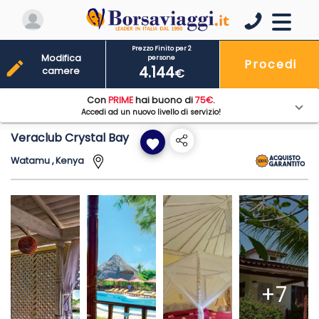
Prezzo Finito per 2
Modifica
persone
Procedi
edit
4.144
camere
€
Con
PRIME
hai buono di
75€
.
Accedi ad un nuovo livello di servizio!
Veraclub Crystal Bay
favorite
Watamu , Kenya
+7