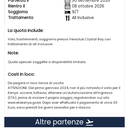
Partenza il
30 settembre 2026
Qui a Watamu, sul mare dAfrica, sotto un cielo che non
Rientro il
08 ottobre 2026
nisce mai.
Soggiorno
9/7
Trattamento
All Inclusive
La posizione
Località, Watamu. Dista 120 km dallaeroporto di Mombasa
La quota include:
(oltre 2 ore e 30 minuti di percorrenza) e 25 km da Malindi.
Volo, trasferimenti, soggiorno presso Veraclub Crystal Bay con
I Servizi
trattamento di all inclusive .
Ristorante con servizio a buffet, ristorante fusion Tamu
Note:
à la carte, pool bar, beach bar, piscina attrezzata con
ombrelloni e lettini gratuiti fino ad esaurimento, piscina
Quote speciali soggette a disponibilità limitata.
vicino la zona spiaggia, boutique. A pagamento, centro
massaggi e campo da Golf, Pitch & Putt di 9 buche. Wi-fi:
Costi in loco:
collegamento a pagamento nella zona reception. Carte di
credito accettate: Visa e Mastercard (eccetto carte
Da pagare in loco: tasse di uscita
elettroniche) con maggiorazione del 3% circa. Veraclub
ATTENZIONE: Dal primo gennaio 2024, non è più richiesto il visto per il
frequentato anche da clientela internazionale.
Kenya: occorre, tuttavia, ottenere un’autorizzazione all’ingresso
(ETA), prima di iniziare il proprio viaggio, registrandosi sul sito
www.etakenya.go.ke. Dopo aver effettuato il pagamento di circa 30
La spiaggia
Euro, sono previsti tre giorni lavorativi per il rilascio.
Bianca di sabbia fine, situata allinterno del Parco
nazionale marino e riserva di Watamu. Attrezzata con
Altre partenze
ombrelloni in stile etnico e lettini fino ad esaurimento. Teli
flight_takeoff
mare gratuiti. Caratteristico il fenomeno delle maree che