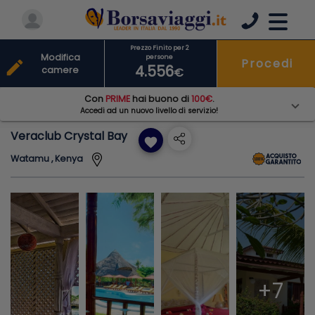
Prezzo Finito per 2
Modifica
persone
Procedi
edit
4.556
camere
€
Con
PRIME
hai buono di
100€
.
Accedi ad un nuovo livello di servizio!
Veraclub Crystal Bay
favorite
Watamu , Kenya
+7