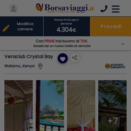
Prezzo Finito per 2
Modifica
persone
Procedi
edit
4.304
camere
€
Con
PRIME
hai buono di
75€
.
Accedi ad un nuovo livello di servizio!
Veraclub Crystal Bay
favorite
Watamu , Kenya
+7