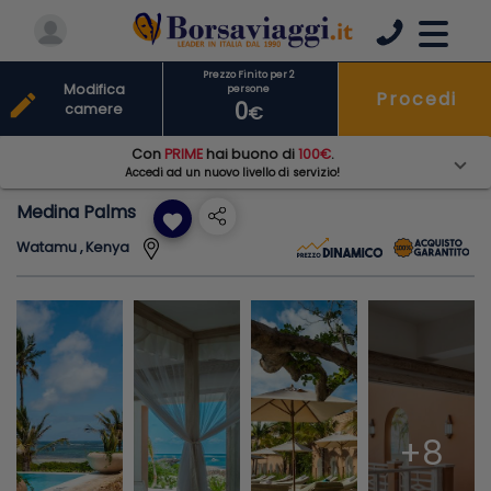
Prezzo Finito per 2
Modifica
persone
Procedi
edit
0
camere
€
Con
PRIME
hai buono di
100€
.
Accedi ad un nuovo livello di servizio!
Medina Palms
favorite
Watamu , Kenya
+8