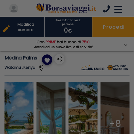
Prezzo Finito per 2
Modifica
persone
Procedi
edit
0
camere
€
Con
PRIME
hai buono di
75€
.
Accedi ad un nuovo livello di servizio!
Medina Palms
favorite
Watamu , Kenya
+8