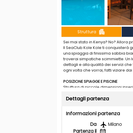
apartment
Struttura
Sei mai stato in Kenya? No? Allora p
Il SeaClub Kole Kole ti conquisterà g
una spiaggia di finissima sabbia bia
troverai simpatiche scimmiette. Un 
dettagli e alla qualità dei servizi c
ogni volta che vorrai, fatti viziare da
POSIZIONE SPIAGGE E PISCINE
Struttura di piccole dimensioni ins
vera atmosfera africana. Dista circa
Dettagli partenza
Direttamente sulla spiaggia bianca 
sfioro affacciata sull’oceano e 1 per b
mare gratuiti.Spiaggia sabbiosa non
Informazioni partenza
sull’oceano e piscina per bambini. Omb
gratuiti.
Da
Milano
Partenza il
CAMERE