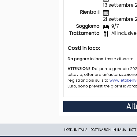
13 settembre 
Le camere sono tutte affacciate verso
telefono, TV satellitare (che include 
Rientro il
sicurezza, asciugacapelli, accappato
21 settembre 
lettini. Possibilità di camere comunic
Soggiorno
9/7
(massima occupazione 3 adulti o 2 ad
Trattamento
All Inclusive
(massima occupazione 3 adulti o 2 ad
con letto king size e vasca idromas
bambino).
Costi in loco:
RISTORANTI E BAR
Da pagare in loco:
tasse di uscita
Il ristorante principale, con servizio a
ATTENZIONE
: Dal primo gennaio 2024,
internazionali. Un giorno a settimana 
tuttavia, ottenere un’autorizzazione 
abbigliamento smart casual per la ce
registrandosi sul sito
www.etakeny
tutti i ristoranti e bar del Baobab B
Euro, sono previsti tre giorni lavorativ
uno dove poter gustare piatti a base
Numerosi bar a disposizione in tutt
SERVIZI SPORT E SVAGO
Al
Connessione Wi-Fi gratuita in tutto i
ping-pong, bocce, biliardo, tiro co
tennis, windsurf, kitesurf, pesca d’
& SPA, palestra, centro benessere, 
HOTEL IN ITALIA
DESTINAZIONI IN ITALIA
HOTE
richiesta), ufficio cambio, serviz