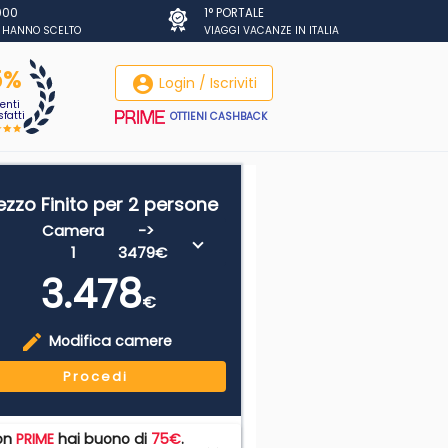
.000
1° PORTALE
I HANNO SCELTO
VIAGGI VACANZE IN ITALIA
5%
account_circle
Login / Iscriviti
ienti
fatti
OTTIENI CASHBACK
ezzo Finito per 2 persone
Camera
->
1
3479€
3.478
€
edit
Modifica camere
Procedi
on
PRIME
hai buono di
75€
.