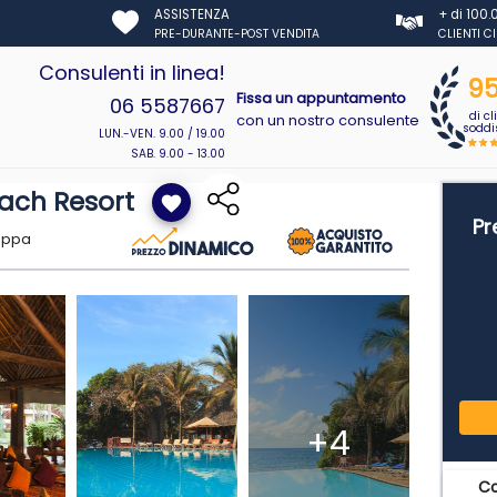
ASSISTENZA
+ di 100
PRE-DURANTE-POST VENDITA
CLIENTI C
Consulenti in linea!
9
Fissa un appuntamento
06 5587667
di cl
con un nostro consulente
soddis
LUN.-VEN. 9.00 / 19.00
SAB. 9.00 - 13.00
each Resort
favorite
Pr
appa
+4
C