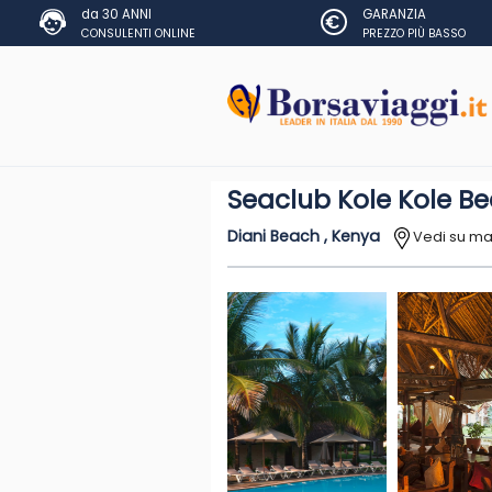
da 30 ANNI
GARANZIA
CONSULENTI ONLINE
PREZZO PIÙ BASSO
Seaclub Kole Kole B
Diani Beach , Kenya
Vedi su m