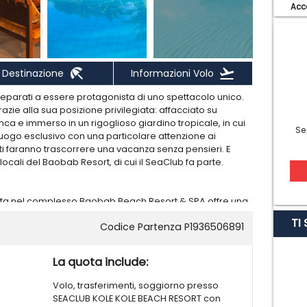
Acce
beach_access
flight_takeoff
Destinazione
Informazioni Volo
reparati a essere protagonista di uno spettacolo unico.
razie alla sua posizione privilegiata: affacciato su
nca e immerso in un rigoglioso giardino tropicale, in cui
Se
luogo esclusivo con una particolare attenzione ai
he ti faranno trascorrere una vacanza senza pensieri. E
i locali del Baobab Resort, di cui il SeaClub fa parte.
erita nel complesso Baobab Beach Resort & SPA offre una
 5 km dal centro di Diani e 45 km dall’aeroporto.
TI
Codice Partenza P1936506891
sabbiosa non attrezzata, dispone di 1 grande piscina a
ambini. Ombrelloni, lettini in piscina e nei giardini e teli
 attrezzata. Grande piscina a sfioro affacciata
La quota include:
relloni, lettini in piscina e nei giardini e teli mare
Volo, trasferimenti, soggiorno presso
SEACLUB KOLE KOLE BEACH RESORT con