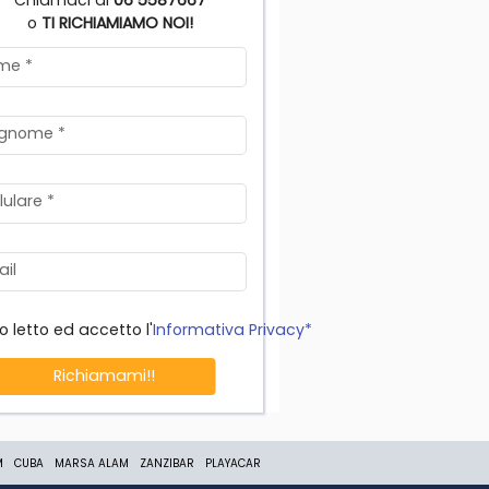
Chiamaci al
06 5587667
o
TI RICHIAMIAMO NOI!
me
*
gnome
*
lulare
*
il
o letto ed accetto l'
Informativa Privacy*
Richiamami!!
M
CUBA
MARSA ALAM
ZANZIBAR
PLAYACAR