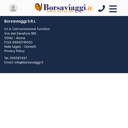
Borsaviaggi S.R.L.
H.L.A. Comunicazione Turistica
Via del Serafico 185
00142 - Roma
P.IVA 08842781000
Note Legali
-
Contatti
Privacy Policy
Tel. 065587667
Email: info@borsaviaggi.it