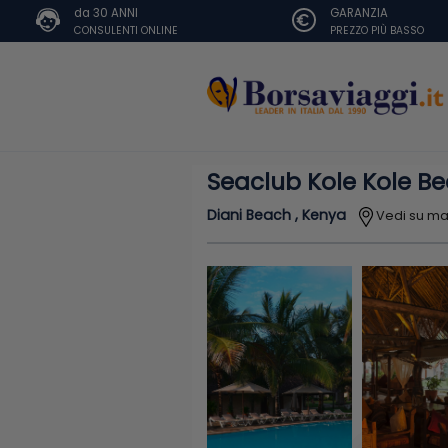
da 30 ANNI
GARANZIA
CONSULENTI ONLINE
PREZZO PIÙ BASSO
Seaclub Kole Kole B
Diani Beach , Kenya
Vedi su m