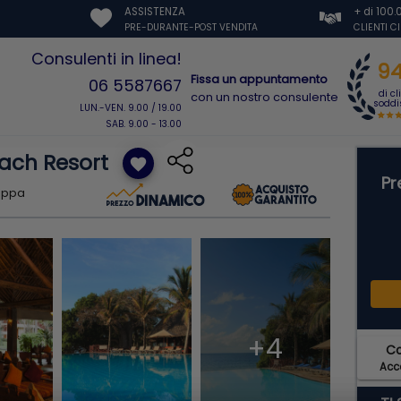
ASSISTENZA
+ di 100
PRE-DURANTE-POST VENDITA
CLIENTI C
Consulenti in linea!
9
Fissa un appuntamento
06 5587667
di cl
con un nostro consulente
soddis
LUN.-VEN. 9.00 / 19.00
SAB. 9.00 - 13.00
each Resort
favorite
Pr
appa
+4
C
Acce