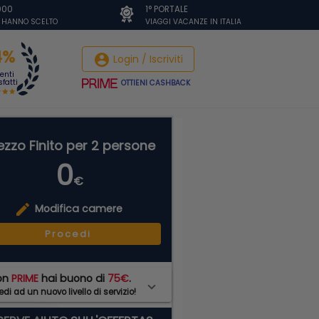
.000
1° PORTALE
I HANNO SCELTO
VIAGGI VACANZE IN ITALIA
4%
account_circle
Login / Iscriviti
ienti
fatti
OTTIENI CASHBACK
ezzo Finito per 2 persone
0
€
edit
Modifica camere
Procedi
on
PRIME
hai buono di
75€
.
di ad un nuovo livello di servizio!