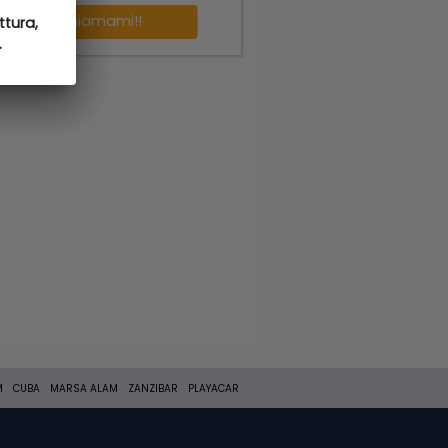
Richiamami!!
ttura,
ttura,
.
.
M
CUBA
MARSA ALAM
ZANZIBAR
PLAYACAR