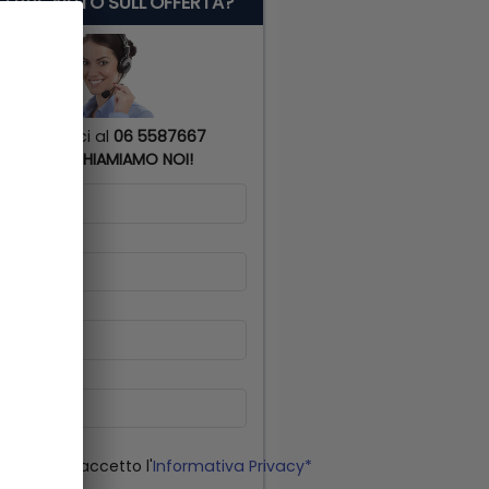
 SERVE AIUTO SULL'OFFERTA?
Chiamaci al
06 5587667
o
TI RICHIAMIAMO NOI!
me
*
gnome
*
lulare
*
il
o letto ed accetto l'
Informativa Privacy*