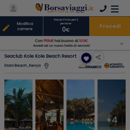
Prezzo Finito per 2
Modifica
persone
Procedi
edit
0
camere
€
Con
PRIME
hai buono di
100€
.
Accedi ad un nuovo livello di servizio!
Seaclub Kole Kole Beach Resort
favorite
Diani Beach , Kenya
+4