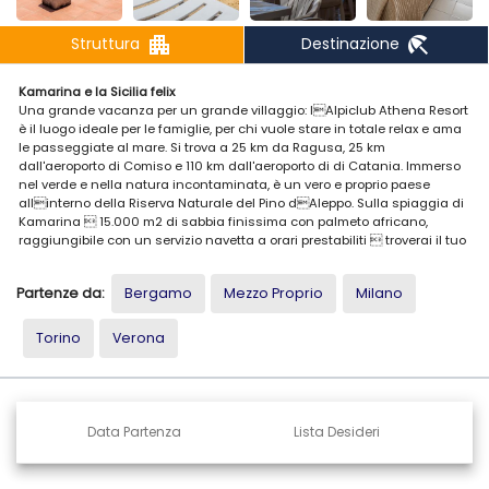
apartment
beach_access
Struttura
Destinazione
Kamarina e la Sicilia felix
Una grande vacanza per un grande villaggio: lAlpiclub Athena Resort
è il luogo ideale per le famiglie, per chi vuole stare in totale relax e ama
le passeggiate al mare. Si trova a 25 km da Ragusa, 25 km
dall'aeroporto di Comiso e 110 km dall'aeroporto di di Catania. Immerso
nel verde e nella natura incontaminata, è un vero e proprio paese
allinterno della Riserva Naturale del Pino dAleppo. Sulla spiaggia di
Kamarina  15.000 m2 di sabbia finissima con palmeto africano,
raggiungibile con un servizio navetta a orari prestabiliti  troverai il tuo
esclusivo e ampio spazio riservato.
Partenze da:
Bergamo
Mezzo Proprio
Milano
POSIZIONE E STRUTTURA
Si trova a 25 km da Ragusa, 25 km dall'aeroporto di Comiso e 114 km
dall'aeroporto di Catania. Il Resort, immerso nel verde e nella natura
Torino
Verona
incontaminata, è un vero e proprio paese allinterno della Riserva
Naturale del Pino dAleppo.
SPIAGGIA E PISCINE
15.000 m2 di spiaggia privata con sabbia finissima e palmeto africano,
Data Partenza
Lista Desideri
situata a 4.900 m e raggiungibile con un servizio navetta a orari
prestabiliti. Inclusi in area riservata 1 ombrellone e 2 lettini a camera, 2
teli mare per camera con cauzione di ¬ 20 cadauno allarrivo e che