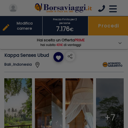
Prezzo Finito per 2
Modifica
persone
Procedi
edit
7.176
camere
€
Hai scelto un Offerta
PRIME
hai subito
431€
di vantaggi
Kappa Senses Ubud
favorite
Bali , Indonesia
+7