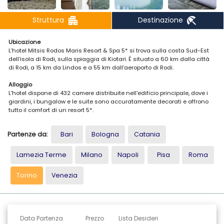
apartment
beach_access
Struttura
Destinazione
Ubicazione
L’hotel Mitsis Rodos Maris Resort & Spa 5* si trova sulla costa Sud-Est
dell’isola di Rodi, sulla spiaggia di Kiotari. È situato a 60 km dalla città
di Rodi, a 15 km da Lindos e a 55 km dall’aeroporto di Rodi.
Alloggio
L'hotel dispone di 432 camere distribuite nell'edificio principale, dove i
giardini, i bungalow e le suite sono accuratamente decorati e offrono
tutto il comfort di un resort 5*.
Tutte le camere sono decorate in stile contemporaneo e arredate con
gusto per garantire un soggiorno piacevole e tranquillo con un servizio
Partenze da:
Bari
Bologna
Catania
di alta qualità.
Le camere sono climatizzate e dotate di TV satellitare e balcone o
terrazza. La connessione Wi-fi è disponibile gratuitamente presso la
Lamezia Terme
Milano
Napoli
Pisa
Roma
hall dell'hotel e all'internet café.
Questo complesso familiare offre camere doppie, familiari e bungalow
Torino
Venezia
moderni e completamente attrezzati.
Servizi e attività
Presso il Mitsis Rodos Maris Resort & Spa 5* potrai scegliere tra una
vasta gamma di attività sportive e ricreative per tutta la famiglia
Data Partenza
Prezzo
Lista Desideri
L'hotel offre i seguenti servizi senza costi aggiuntivi: