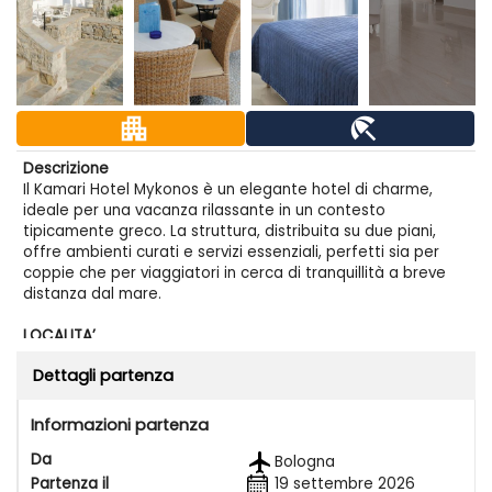
apartment
beach_access
Descrizione
Il Kamari Hotel Mykonos è un elegante hotel di charme,
ideale per una vacanza rilassante in un contesto
tipicamente greco. La struttura, distribuita su due piani,
offre ambienti curati e servizi essenziali, perfetti sia per
coppie che per viaggiatori in cerca di tranquillità a breve
distanza dal mare.
LOCALITA’
L’hotel si trova a circa 200 metri dalla località di Platys
Dettagli partenza
Gialos, una delle zone balneari più apprezzate dell’isola di
Mykonos. Il centro di Mykonos Town dista circa 4 km ed è
facilmente raggiungibile grazie alla fermata dell’autobus
Informazioni partenza
situata a pochi passi dalla struttura. Nelle vicinanze si
Da
trovano ristoranti, bar e un supermercato, mentre
Bologna
l’aeroporto dista circa 6 km.
Partenza il
19 settembre 2026