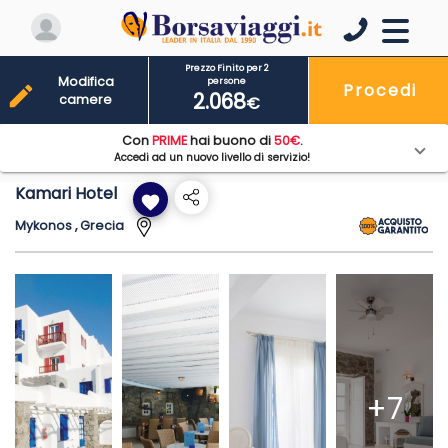
Prezzo Finito per 2
Modifica
persone
Procedi
edit
2.068
camere
€
Con
PRIME
hai buono di
50€
.
Accedi ad un nuovo livello di servizio!
Kamari Hotel
favorite
Mykonos , Grecia
+7