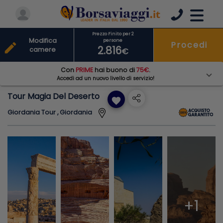
Prezzo Finito per 2
Modifica
persone
Procedi
edit
2.816
camere
€
Con
PRIME
hai buono di
75€
.
Accedi ad un nuovo livello di servizio!
Tour Magia Del Deserto
favorite
Giordania Tour , Giordania
+1