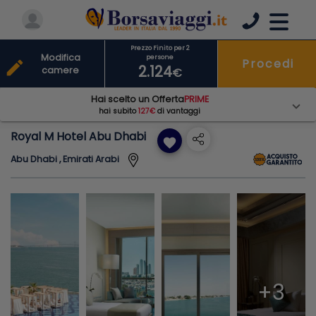
Prezzo Finito per 2
Modifica
persone
Procedi
edit
2.124
camere
€
Hai scelto un Offerta
PRIME
hai subito
127€
di vantaggi
Royal M Hotel Abu Dhabi
favorite
Abu Dhabi , Emirati Arabi
+3