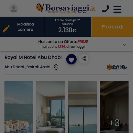
Prezzo Finito per 2
Modifica
persone
Procedi
edit
2.130
camere
€
Hai scelto un Offerta
PRIME
hai subito
128€
di vantaggi
Royal M Hotel Abu Dhabi
favorite
Abu Dhabi , Emirati Arabi
+3