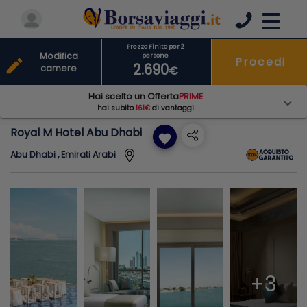
Prezzo Finito per 2
Modifica
persone
Procedi
edit
2.690
camere
€
Hai scelto un Offerta
PRIME
hai subito
161€
di vantaggi
Royal M Hotel Abu Dhabi
favorite
Abu Dhabi , Emirati Arabi
+3