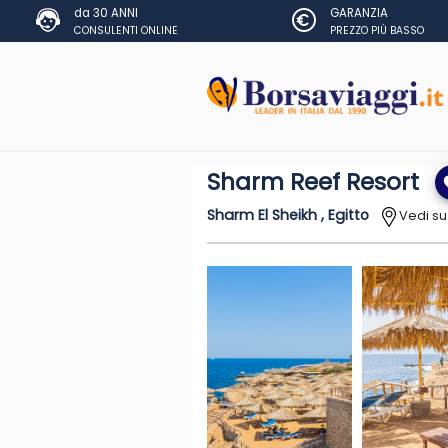
da 30 ANNI
GARANZIA
CONSULENTI ONLINE
PREZZO PIÙ BASSO
Sharm Reef Resort
fa
Sharm El Sheikh , Egitto
Vedi s