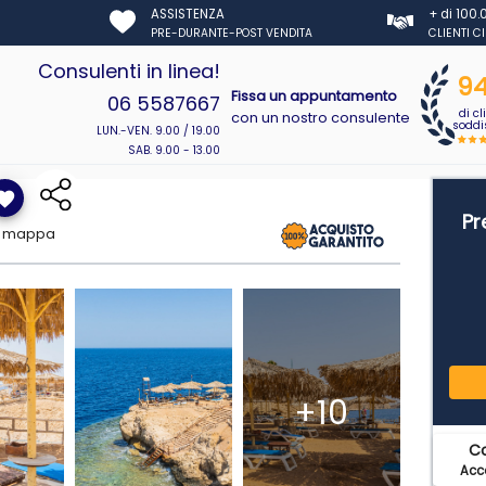
ASSISTENZA
+ di 100
PRE-DURANTE-POST VENDITA
CLIENTI C
Consulenti in linea!
9
Fissa un appuntamento
06 5587667
di cl
con un nostro consulente
soddis
LUN.-VEN. 9.00 / 19.00
SAB. 9.00 - 13.00
vorite
Pr
u mappa
+10
C
Acce