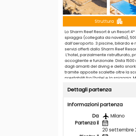
apartment
Struttura
Lo Sharm Reef Resort è un Resort 4* 
spiaggia (collegata da navetta), 50
dall’aeroporto. 3 piscine, biliardo e
servizi offerti dallo Sharm Reef Reso
L’hotel, parzialmente ristrutturato
accogliente e funzionale. Dista 1500
dagli amanti del diving e dello snork
tramite apposite scalette oltre la sc
prestabiliti fra l’hotel e la spiaggia
rapporto qualità prezzo. Da segnalar
Dettagli partenza
l’estrema vicinanza a Naama Bay (1
Mercato”, a soli 500 metri, facilmente
degli immancabili e caratteristici sh
Informazioni partenza
POSIZIONE
Da
Milano
Ras Umm Sid, zona di Hadaba, a 1500
Partenza il
zona commerciale Il Mercato, 10 km
20 settembre 
SPIAGGIA