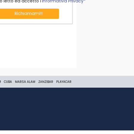
o letto ed accetto l'
Informativa Privacy*
Richiamami!!
M
CUBA
MARSA ALAM
ZANZIBAR
PLAYACAR