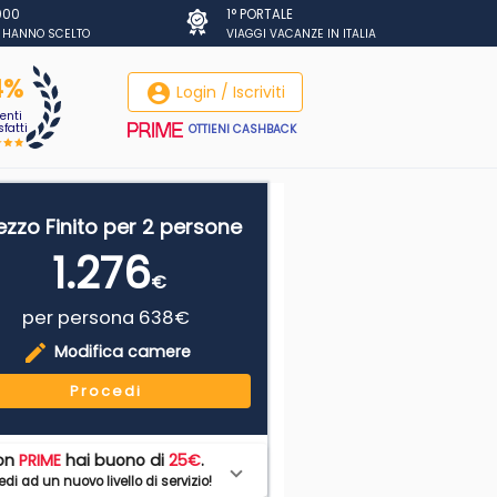
.000
1° PORTALE
I HANNO SCELTO
VIAGGI VACANZE IN ITALIA
4%
account_circle
Login / Iscriviti
ienti
fatti
OTTIENI CASHBACK
ezzo Finito per 2 persone
1.276
€
per persona 638€
edit
Modifica camere
Procedi
on
PRIME
hai buono di
25€
.
di ad un nuovo livello di servizio!