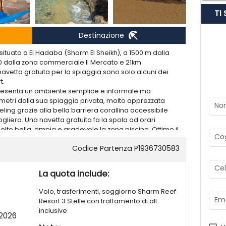
TI
beach_access
Destinazione
situato a El Hadaba (Sharm El Sheikh), a 1500 m dalla
0 dalla zona commerciale Il Mercato e 21km
 navetta gratuita per la spiaggia sono solo alcuni dei
rt.
, presenta un ambiente semplice e informale ma
 metri dalla sua spiaggia privata, molto apprezzata
No
eling grazie alla bella barriera corallina accessibile
ogliera. Una navetta gratuita fa la spola ad orari
. Molto bella, ampia e gradevole la zona piscina. Ottimo il
Co
e, per gli amanti dello shopping e della vita notturna,
Codice Partenza P1936730583
0 km), e alla nuova zona commerciale chiamata “Il
 raggiungibile a piedi e ricca di negozi, di ristoranti e
Cel
isha bar.
La quota include:
Volo, trasferimenti, soggiorno Sharm Reef
 m dalla spiaggia (collegata da navetta), 500 dalla
Ema
Resort 3 Stelle con trattamento di all
 da Naama Bay e 21 dall’aeroporto.
inclusive
2026