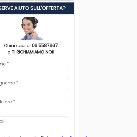
 SERVE AIUTO SULL'OFFERTA?
Chiamaci al
06 5587667
o
TI RICHIAMIAMO NOI!
me
*
gnome
*
lulare
*
il