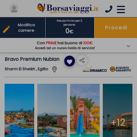
Prezzo Finito per 2
Modifica
persone
Procedi
edit
0
camere
€
Con
PRIME
hai buono di
100€
.
Accedi ad un nuovo livello di servizio!
Bravo Premium Nubian
favorite
Sharm El Sheikh , Egitto
+12