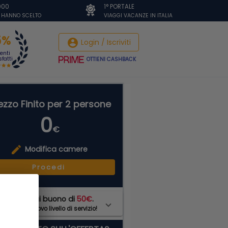
.000
1° PORTALE
I HANNO SCELTO
VIAGGI VACANZE IN ITALIA
5%
account_circle
Login / Iscriviti
ienti
fatti
OTTIENI CASHBACK
ezzo Finito per 2 persone
0
€
edit
Modifica camere
Procedi
on
PRIME
hai buono di
50€
.
di ad un nuovo livello di servizio!