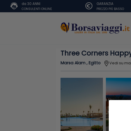
da 30 ANNI
GARANZIA
CONSULENTI ONLINE
PREZZO PIÙ BASSO
Three Corners Happy
Marsa Alam , Egitto
Vedi su m