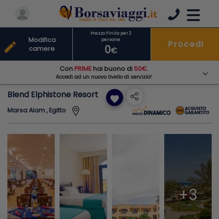
Prezzo Finito per 2
Modifica
persone
Procedi
edit
0
camere
€
Con
PRIME
hai buono di
50€
.
Accedi ad un nuovo livello di servizio!
Blend Elphistone Resort
favorite
Marsa Alam , Egitto
+3