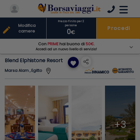
Prezzo Finito per 2
Modifica
persone
Procedi
edit
0
camere
€
Con
PRIME
hai buono di
50€
.
Accedi ad un nuovo livello di servizio!
Blend Elphistone Resort
favorite
Marsa Alam , Egitto
+3