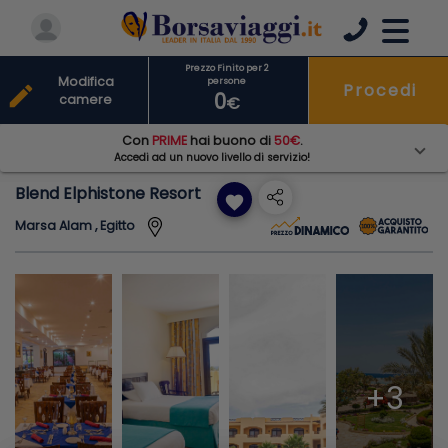
Prezzo Finito per 2
Modifica
persone
Procedi
edit
0
camere
€
Con
PRIME
hai buono di
50€
.
Accedi ad un nuovo livello di servizio!
Blend Elphistone Resort
favorite
Marsa Alam , Egitto
+3