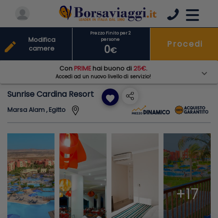
Prezzo Finito per 2
Modifica
persone
Procedi
edit
0
camere
€
Con
PRIME
hai buono di
25€
.
Accedi ad un nuovo livello di servizio!
Sunrise Cardina Resort
favorite
Marsa Alam , Egitto
+17