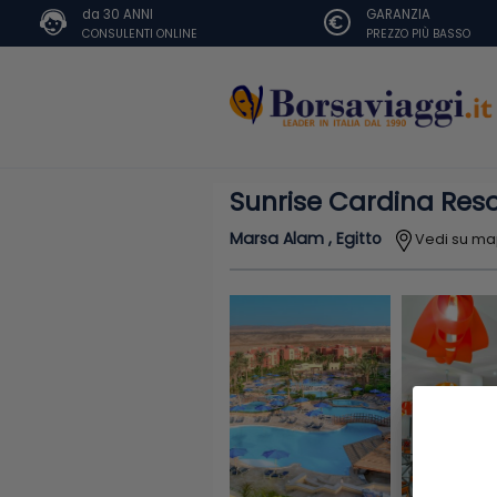
da 30 ANNI
GARANZIA
CONSULENTI ONLINE
PREZZO PIÙ BASSO
Sunrise Cardina Reso
Marsa Alam , Egitto
Vedi su m