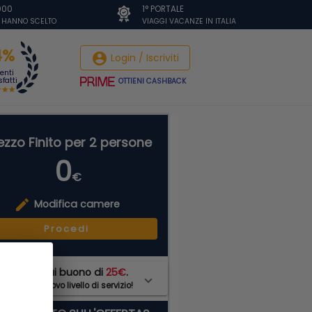
.000
1° PORTALE
I HANNO SCELTO
VIAGGI VACANZE IN ITALIA
4%
account_circle
Login / Iscriviti
ienti
fatti
OTTIENI CASHBACK
ezzo Finito per 2 persone
0
€
edit
Modifica camere
Procedi
on
PRIME
hai buono di
25€
.
di ad un nuovo livello di servizio!