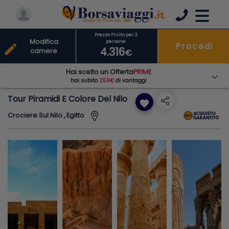
Prezzo Finito per 2
Modifica
persone
Procedi
edit
4.316
camere
€
Hai scelto un Offerta
PRIME
hai subito
259€
di vantaggi
Tour Piramidi E Colore Del Nilo
favorite
Crociere Sul Nilo , Egitto