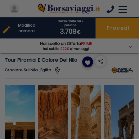
Prezzo Finito per 2
Modifica
persone
Procedi
edit
3.708
camere
€
Hai scelto un Offerta
PRIME
hai subito
222€
di vantaggi
Tour Piramidi E Colore Del Nilo
favorite
Crociere Sul Nilo , Egitto