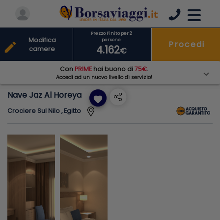
Prezzo Finito per 2
Modifica
persone
Procedi
edit
4.162
camere
€
Con
PRIME
hai buono di
75€
.
Accedi ad un nuovo livello di servizio!
Nave Jaz Al Horeya
favorite
Crociere Sul Nilo , Egitto