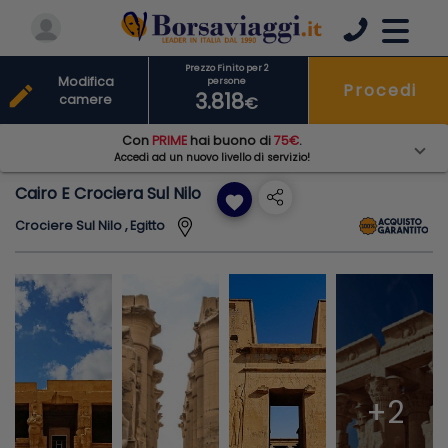
Prezzo Finito per 2
Modifica
persone
Procedi
edit
3.818
camere
€
Con
PRIME
hai buono di
75€
.
Accedi ad un nuovo livello di servizio!
Cairo E Crociera Sul Nilo
favorite
Crociere Sul Nilo , Egitto
+2