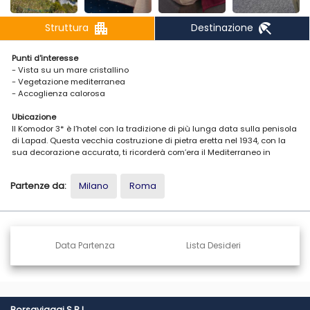
apartment
beach_access
Struttura
Destinazione
Punti d'interesse
- Vista su un mare cristallino
- Vegetazione mediterranea
- Accoglienza calorosa
Ubicazione
Il Komodor 3* è l’hotel con la tradizione di più lunga data sulla penisola
di Lapad. Questa vecchia costruzione di pietra eretta nel 1934, con la
sua decorazione accurata, ti ricorderà com’era il Mediterraneo in
passato. La vista sul mare cristallino e sull'arcipelago delle isole Elafiti
e una vegetazione mediterranea lussureggiante garantiscono ai suoi
Partenze da:
Milano
Roma
ospiti quiete e tranquillità. Il lungomare della baia di Lapad è a soli 5
minuti a piedi dall'hotel ed è ideale per una piacevole passeggiata. La
città vecchia di Dubrovnik è a 4 km. Il porto e l'aeroporto internazionale
di Dubrovnik si trovano rispettivamente a 2,5 km e a 25 km dall’hotel.
Data Partenza
Lista Desideri
Alloggio
L'hotel Komodor 3* dispone di 113 camere: 63 nell'edificio principale e 50
nella dependance.
Le camere dell'hotel hanno una vista sul mare o sul parco con
vegetazione mediterranea autoctona. Tutte le camere con vista mare
nell'edificio principale sonno dotate di un balcone con vista
Borsaviaggi S.R.L.