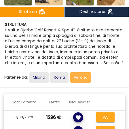
apartment
beach_access
Struttura
Destinazione
STRUTTURA
Il Valtur Djerba Golf Resort & Spa 4* è situato direttamente
su una bellissima e ampia spiaggia di sabbia fine, di fronte
all’unico campo da golf di 27 buche (18+ 9) dell’isola di
Djerba. Si distingue per la sua architettura che ricorda le
tipiche costruzioni dell’isola, immerso in un parco privato di
14 ettari. L’hotel è dotato di ampi spazi comuni, sia esterni
che interni, e di un importante centro benessere il Salus Golf
Spa di 1200 mq, realizzato da Hoffer Group di Bolzano con
tecnologia all’avanguardia. Uno dei punti di forza è
Partenze da:
Milano
Roma
Verona
l’incantevole spiaggia con palme e dune di sabbia bianca
fino alla battigia, su un tratto di mare considerato il più bello
di Djerba. Dista 6 km da Midoun, 18 km da Houmt Souk
capoluogo dell’isola e 25 km dall’aeroporto internazionale di
Djerba.
Data Partenza
Prezzo
Lista Desideri
SPIAGGIA
1296 €
VAI
favorite
Di sabbia bianca e fine, con fondale digradante su un tratto
17/08/2026
di mare particolarmente limpido. Utilizzo gratuito di lettini e
ombrelloni a partire dalla 3° fila fino ad esaurimento. 1° e 2°