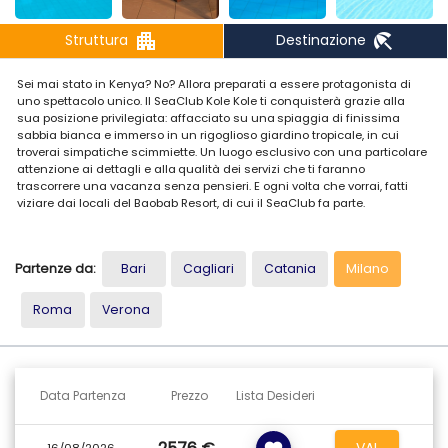
apartment
beach_access
Struttura
Destinazione
Sei mai stato in Kenya? No? Allora preparati a essere protagonista di
uno spettacolo unico. Il SeaClub Kole Kole ti conquisterà grazie alla
sua posizione privilegiata: affacciato su una spiaggia di finissima
sabbia bianca e immerso in un rigoglioso giardino tropicale, in cui
troverai simpatiche scimmiette. Un luogo esclusivo con una particolare
attenzione ai dettagli e alla qualità dei servizi che ti faranno
trascorrere una vacanza senza pensieri. E ogni volta che vorrai, fatti
viziare dai locali del Baobab Resort, di cui il SeaClub fa parte.
POSIZIONE SPIAGGE E PISCINE
Struttura di piccole dimensioni inserita nel complesso Baobab Beach
Partenze da:
Bari
Cagliari
Catania
Milano
Resort & SPA offre una vera atmosfera africana. Dista circa 5 km dal
centro di Diani e 45 km dall’aeroporto. Direttamente sulla spiaggia
bianca sabbiosa non attrezzata, dispone di 1 grande piscina a sfioro
Roma
Verona
affacciata sull’oceano e 1 per bambini. Ombrelloni, lettini in piscina e
nei giardini e teli mare gratuiti.Spiaggia sabbiosa non attrezzata.
Grande piscina a sfioro affacciata sull’oceano e piscina per bambini.
Ombrelloni, lettini in piscina e nei giardini e teli mare gratuiti.
Data Partenza
Prezzo
Lista Desideri
CAMERE
Le camere sono tutte affacciate verso il mare e e dotate di servizi
privati, aria condizionata, telefono, TV satellitare (che include un
VAI
16/08/2026