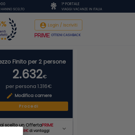
.000
1° PORTALE
I HANNO SCELTO
VIAGGI VACANZE IN ITALIA
5%
account_circle
Login / Iscriviti
ienti
fatti
OTTIENI CASHBACK
ezzo Finito per 2 persone
2.632
€
per persona 1.316€
edit
Modifica camere
Procedi
ai scelto un Offerta
PRIME
hai subito
158€
di vantaggi