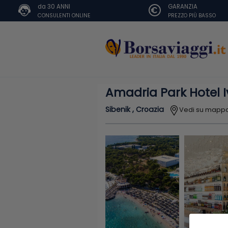
da 30 ANNI
GARANZIA
CONSULENTI ONLINE
PREZZO PIÙ BASSO
Amadria Park Hotel 
Sibenik , Croazia
Vedi su mapp