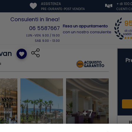
ASSISTENZA
+ di 100
PRE-DURANTE-POST VENDITA
CLIENTI C
Consulenti in linea!
9
Fissa un appuntamento
06 5587667
di cl
con un nostro consulente
soddis
LUN.-VEN. 9.00 / 19.00
SAB. 9.00 - 13.00
Ivan
favorite
Pr
a
+7
H