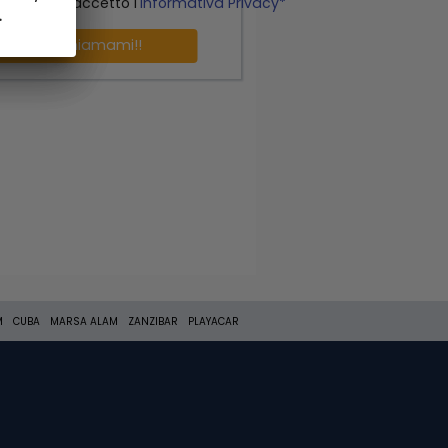
o letto ed accetto l'
Informativa Privacy*
.
.
Richiamami!!
M
CUBA
MARSA ALAM
ZANZIBAR
PLAYACAR