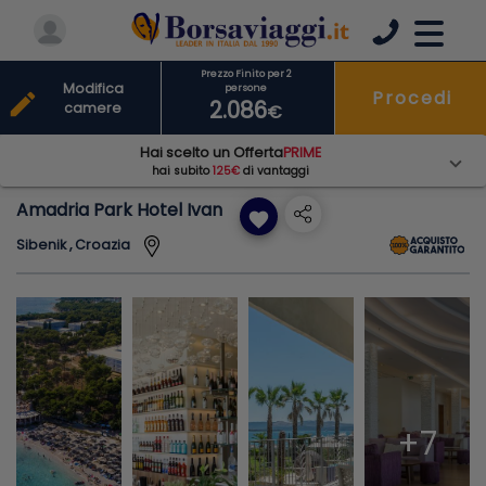
Prezzo Finito per 2
Modifica
persone
Procedi
edit
2.086
camere
€
Hai scelto un Offerta
PRIME
hai subito
125€
di vantaggi
Amadria Park Hotel Ivan
favorite
Sibenik , Croazia
+7