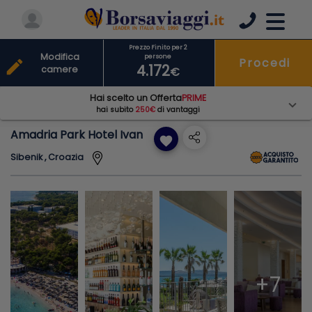
Prezzo Finito per 2
Modifica
persone
Procedi
edit
4.172
camere
€
Hai scelto un Offerta
PRIME
hai subito
250€
di vantaggi
Amadria Park Hotel Ivan
favorite
Sibenik , Croazia
+7