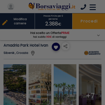
Prezzo Finito per 2
Modifica
persone
Procedi
edit
2.388
camere
€
Hai scelto un Offerta
PRIME
hai subito
143€
di vantaggi
Amadria Park Hotel Ivan
favorite
Sibenik , Croazia
+7