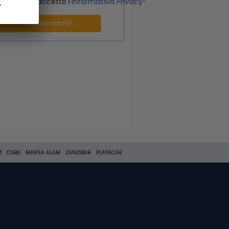
o letto ed accetto l'
Informativa Privacy*
.
.
Richiamami!!
M
CUBA
MARSA ALAM
ZANZIBAR
PLAYACAR