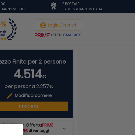
.000
1° PORTALE
I HANNO SCELTO
VIAGGI VACANZE IN ITALIA
4%
account_circle
Login / Iscriviti
ienti
fatti
OTTIENI CASHBACK
ezzo Finito per 2 persone
4.514
€
per persona 2.257€
edit
Modifica camere
Procedi
ai scelto un Offerta
PRIME
hai subito
271€
di vantaggi