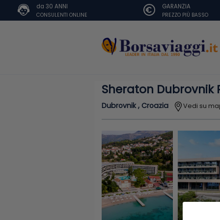
da 30 ANNI
GARANZIA
CONSULENTI ONLINE
PREZZO PIÙ BASSO
Sheraton Dubrovnik R
Dubrovnik , Croazia
Vedi su m