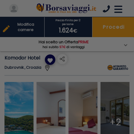
Prezzo Finito per 2
Modifica
persone
Procedi
edit
1.624
camere
€
Hai scelto un Offerta
PRIME
hai subito
97€
di vantaggi
Komodor Hotel
favorite
Dubrovnik , Croazia
+2