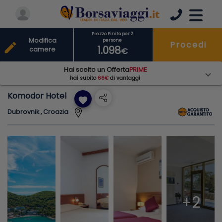
Prezzo Finito per 2
Modifica
persone
Procedi
edit
1.098
camere
€
Hai scelto un Offerta
PRIME
hai subito
66€
di vantaggi
Komodor Hotel
favorite
Dubrovnik , Croazia
+2