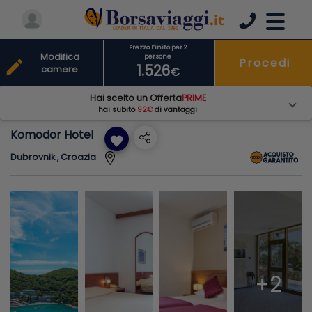
Prezzo Finito per 2
Modifica
persone
Procedi
edit
1.526
camere
€
Hai scelto un Offerta
PRIME
hai subito
92€
di vantaggi
Komodor Hotel
favorite
Dubrovnik , Croazia
+2