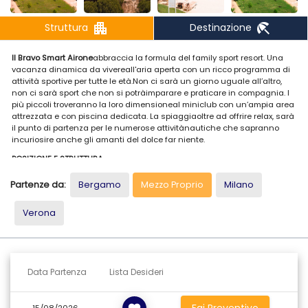
apartment
beach_access
Struttura
Destinazione
Il Bravo Smart Airone
abbraccia la formula del family sport resort. Una
vacanza dinamica da vivereall'aria aperta con un ricco programma di
attività sportive per tutte le età.Non ci sarà un giorno uguale all’altro,
non ci sarà sport che non si potràimparare e praticare in compagnia. I
più piccoli troveranno la loro dimensioneal miniclub con un’ampia area
attrezzata e con piscina dedicata. La spiaggiaoltre ad offrire relax, sarà
il punto di partenza per le numerose attivitànautiche che sapranno
incuriosire anche gli amanti del dolce far niente.
POSIZIONE E STRUTTURA
In località Scavolino, a 15 km daCorigliano Calabro e a 135 km
Partenze da:
Bergamo
Mezzo Proprio
Milano
dall’aeroporto di Lamezia. Si estende suun’area di circa 4 ettari dove
trovano spazio le camere distribuite tra ilcorpo centrale e 8 villette a
Verona
schiera, le aree sportive, la piscina e tutti iservizi del resort.
SPIAGGIA E PISCINE
L’ampia spiaggia di sabbiaprivata dista solo 150 m dal resort ed è
raggiungibile percorrendo uncamminamento che attraversa la
Data Partenza
Lista Desideri
rigogliosa pineta interna alla struttura;spiaggia riservata e attrezzata
con 1 ombrellone e 2 lettini a camera dalla 2ªfila (1ª fila disponibile per
gli ospiti che acquistano il pacchetto prestigeplus). 1 grande piscina
Fai Preventivo
15/08/2026